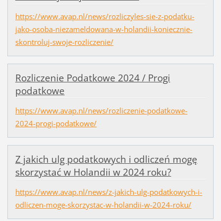
https://www.avap.nl/news/rozliczyles-sie-z-podatku-
jako-osoba-niezameldowana-w-holandii-koniecznie-
skontroluj-swoje-rozliczenie/
Rozliczenie Podatkowe 2024 / Progi
podatkowe
https://www.avap.nl/news/rozliczenie-podatkowe-
2024-progi-podatkowe/
Z jakich ulg podatkowych i odliczeń mogę
skorzystać w Holandii w 2024 roku?
https://www.avap.nl/news/z-jakich-ulg-podatkowych-i-
odliczen-moge-skorzystac-w-holandii-w-2024-roku/