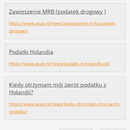
Zawieszenie MRB (podatek drogowy )
https://www.avap.nl/news/zawieszenie-mrb-podatek-
drogowy/
Podatki Holandia
https://www.avap.nl/news/podatki-w-holandii-pit/
Kiedy otrzymam mój zwrot podatku z
Holandii?
https://www.avap.nl/news/kiedy-otrzymam-moj-zwrot-
podatku/