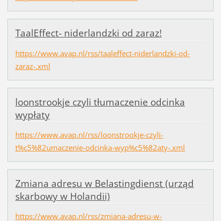
TaalEffect- niderlandzki od zaraz!
https://www.avap.nl/rss/taaleffect-niderlandzki-od-
zaraz-.xml
loonstrookje czyli tłumaczenie odcinka
wypłaty
https://www.avap.nl/rss/loonstrookje-czyli-
t%c5%82umaczenie-odcinka-wyp%c5%82aty-.xml
Zmiana adresu w Belastingdienst (urząd
skarbowy w Holandii)
https://www.avap.nl/rss/zmiana-adresu-w-