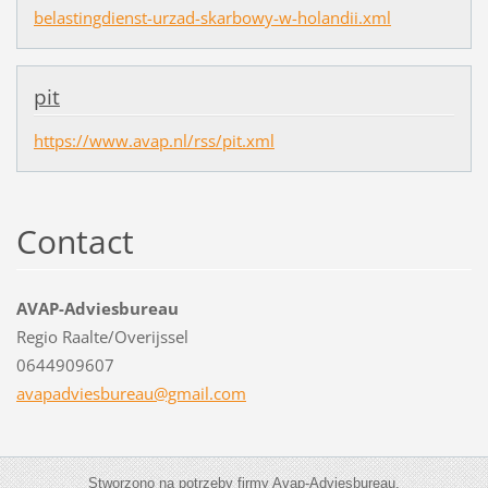
belastingdienst-urzad-skarbowy-w-holandii.xml
pit
https://www.avap.nl/rss/pit.xml
Contact
AVAP-Adviesbureau
Regio Raalte/Overijssel
0644909607
avapadvi
esbureau
@gmail.c
om
Stworzono na potrzeby firmy Avap-Adviesbureau.