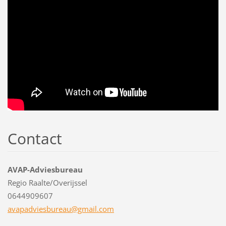
Contact
AVAP-Adviesbureau
Regio Raalte/Overijssel
0644909607
avapadvi
esbureau
@gmail.c
om