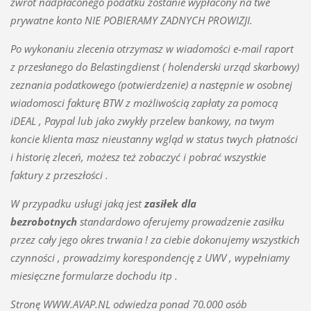
zwrot nadpłaconego podatku zostanie wypłacony na twe
prywatne konto NIE POBIERAMY ZADNYCH PROWIZJI.
Po wykonaniu zlecenia otrzymasz w wiadomości e-mail raport
z przesłanego do Belastingdienst ( holenderski urząd skarbowy)
zeznania podatkowego (potwierdzenie) a następnie w osobnej
wiadomosci fakturę BTW z możliwością zapłaty za pomocą
iDEAL , Paypal lub jako zwykły przelew bankowy, na twym
koncie klienta masz nieustanny wgląd w status twych płatności
i historię zleceń, możesz też zobaczyć i pobrać wszystkie
faktury z przeszłości .
W przypadku usługi jaką jest
zasiłek dla
bezrobotnych
standardowo oferujemy prowadzenie zasiłku
przez cały jego okres trwania ! za ciebie dokonujemy wszystkich
czynności , prowadzimy korespondencję z UWV , wypełniamy
miesięczne formularze dochodu itp .
Stronę WWW.AVAP.NL odwiedza ponad 70.000 osób