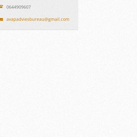
0644909607
avapadvi
esbureau
@gmail.c
om