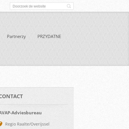
Partnerzy
PRZYDATNE
CONTACT
AVAP-Adviesbureau
Regio Raalte/Overijssel