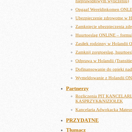
nieprawidłowym wyliczeniu)
Opgaaf Wereldinkomen ONLIN
Ubezpieczenie zdrowotne w H
Zamknięcie ubezpieczenia zd
Huurtoeslag ONLINE – formul
Zasiłek rodzinny w Holandii 
Zamknij zorgtoeslag, huurtoe
Odprawa w Holandii (Transiti
Dofinansowanie do opieki na
Wymeldowanie z Holandii ON
Partnerzy
Rozliczenia PIT KANCEL
KASPRZYK&NIZIOŁEK
Kancelaria Adwokacka Mateu
PRZYDATNE
Tłumacz