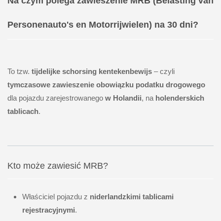
Na czym polega zawieszenie MRB (Belasting van
Personenauto's en Motorrijwielen) na 30 dni?
To tzw.
tijdelijke schorsing kentekenbewijs
– czyli
tymczasowe zawieszenie obowiązku podatku drogowego
dla pojazdu zarejestrowanego
w Holandii
, na
holenderskich
tablicach
.
Kto może zawiesić MRB?
Właściciel pojazdu z
niderlandzkimi tablicami
rejestracyjnymi
.