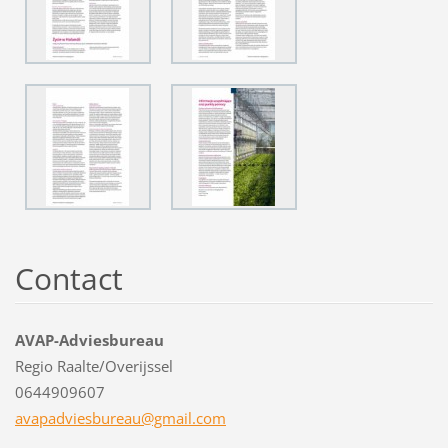
Contact
AVAP-Adviesbureau
Regio Raalte/Overijssel
0644909607
avapadvi
esbureau
@gmail.c
om