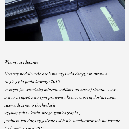
Witamy serdecznie 
Niestety nadal wiele 
osób
 nie uzyskało decyzji w sprawie 
rozliczenia podatkowego 2015
 o czym 
już
wcześniej
informowaliśmy
 na naszej stronie www ,
ma to 
związek
 z nowym prawem i 
koniecznością
 dostarczania 
zaświadczenia
 o dochodach 
uzyskanych w kraju swego zamieszkania ,
problem ten dotyczy jedynie 
osób
 niezameldowanych na terenie 
Holandii w roku 2015