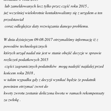
 lub zameldowanych lecz tylko przez 
część
 roku 2015 ,
już
wcześniej
 wielokrotnie kontaktowalismy się z 
urzędem
 a ten 
przedstawiał
 coraz odleglejsze daty 
rozwiązania
 danego problemu.
W dniu dzisiejszym 09-08-2017 
otrzymaliśmy
 informację iż z 
powodów
 technologicznych 
których urząd nadal nie jest w stanie 
obejść 
decyzje w sprawie 
rozliczeń podatkowych 2015
części
 zagranicznych 
podatników
  mogą 
nadejść
 najdalej przed 
końcem
 roku 2018 , 
w takim wypadku gdy z decyzji wynikać 
będzie
 że podatnik 
powinien otrzymać zwrot do 
kwoty zwrotu zostanie doliczona kwota w ramach rekompensaty 
za zwłokę .