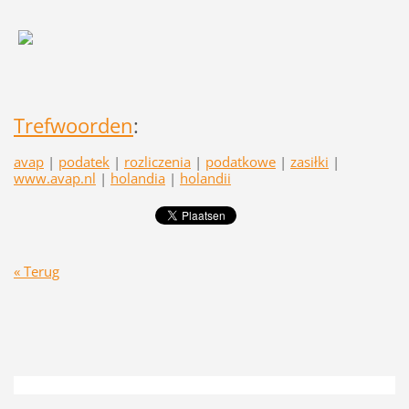
Trefwoorden
:
avap
|
podatek
|
rozliczenia
|
podatkowe
|
zasiłki
|
www.avap.nl
|
holandia
|
holandii
« Terug