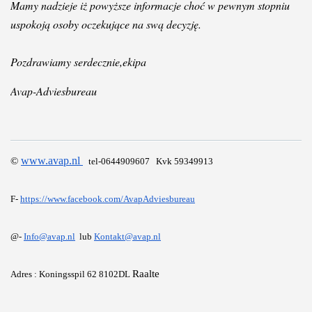
Mamy nadzieje iż 
powyższe
 informacje choć w pewnym stopniu 
uspokoją osoby oczekujące na swą decyzję.

Pozdrawiamy serdecznie,ekipa
Avap-Adviesbureau
www.avap.nl 
© 
tel-0644909607   Kvk 59349913 

F- 
https://www.facebook.com/AvapAdviesbureau
@- 
Info@avap.nl
  lub 
Kontakt@avap.nl
Raalte 
Adres : Koningsspil 62 8102DL 