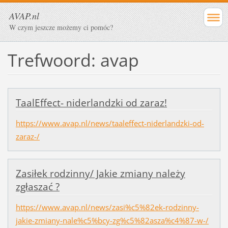
AVAP.nl
W czym jeszcze możemy ci pomóc?
Trefwoord: avap
TaalEffect- niderlandzki od zaraz!
https://www.avap.nl/news/taaleffect-niderlandzki-od-
zaraz-/
Zasiłek rodzinny/ Jakie zmiany należy
zgłaszać ?
https://www.avap.nl/news/zasi%c5%82ek-rodzinny-
jakie-zmiany-nale%c5%bcy-zg%c5%82asza%c4%87-w-/