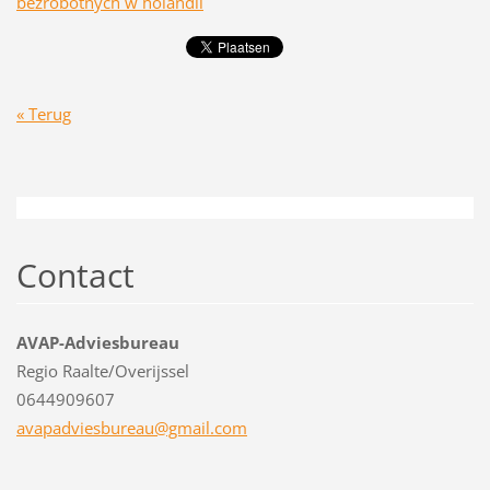
bezrobotnych w holandii
« Terug
Contact
AVAP-Adviesbureau
Regio Raalte/Overijssel
0644909607
avapadvi
esbureau
@gmail.c
om