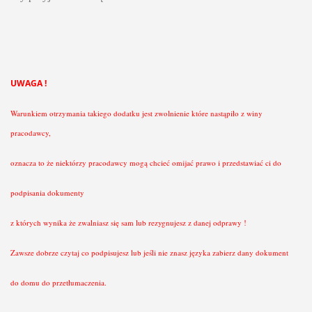
UWAGA !
Warunkiem otrzymania takiego dodatku jest zwolnienie które nastąpiło z winy
pracodawcy,
oznacza to że niektórzy pracodawcy mogą chcieć omijać prawo i przedstawiać ci do
podpisania dokumenty
z których wynika że zwalniasz się sam lub rezygnujesz z danej odprawy !
Zawsze dobrze czytaj co podpisujesz lub jeśli nie znasz języka zabierz dany dokument
do domu do przetłumaczenia.