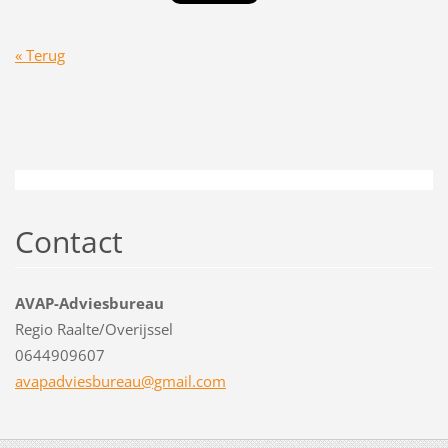
« Terug
Contact
AVAP-Adviesbureau
Regio Raalte/Overijssel
0644909607
avapadvi
esbureau
@gmail.c
om