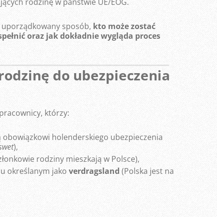
ających rodzinę w państwie UE/EOG.
 i uporządkowany sposób,
kto może zostać
spełnić oraz jak dokładnie wygląda proces
rodzinę do ubezpieczenia
pracownicy, którzy:
ją obowiązkowi holenderskiego ubezpieczenia
swet
),
członkowie rodziny mieszkają w Polsce),
aju określanym jako
verdragsland
(Polska jest na
: