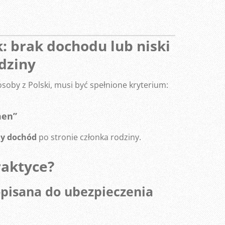
 brak dochodu lub niski
dziny
soby z Polski, musi być spełnione kryterium:
men”
ny dochód
po stronie członka rodziny.
raktyce?
pisana do ubezpieczenia