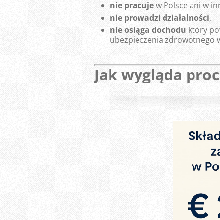
nie pracuje
w Polsce ani w in
nie prowadzi działalności
,
nie osiąga dochodu
który p
ubezpieczenia zdrowotnego w
Jak wygląda proc