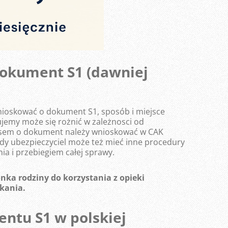
dokument S1 (dawniej
nioskować o dokument S1, sposób i miejsce
jemy może się rożnić w zależnosci od
czasem o dokument należy wnioskować w CAK
żdy ubezpieczyciel może też mieć inne procedury
a i przebiegiem całej sprawy.
onka rodziny do korzystania z opieki
kania.
entu S1 w polskiej