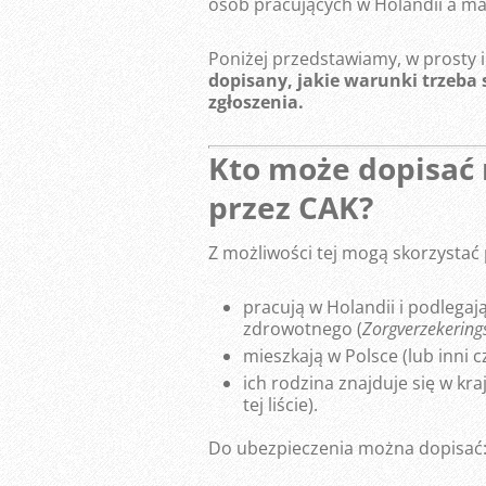
osób pracujących w Holandii a m
Poniżej przedstawiamy, w prosty
dopisany, jakie warunki trzeba 
zgłoszenia.
Kto może dopisać 
przez CAK?
Z możliwości tej mogą skorzystać 
pracują w Holandii i podlega
zdrowotnego (
Zorgverzekering
mieszkają w Polsce (lub inni 
ich rodzina znajduje się w kr
tej liście).
Do ubezpieczenia można dopisać