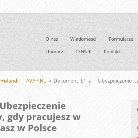
O nas
Wiadomosci
Formularze
Tłumacz
CENNIK
Kontakt
Holandii - AVAP.NL
>
Dokument S1 a - Ubezpieczenie cz
e
 Ubezpieczenie
, gdy pracujesz w
kasz w Polsce