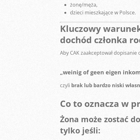
żonę/męża,
dzieci mieszkające w Polsce.
Kluczowy warunek:
dochód członka ro
Aby CAK zaakceptował dopisanie o
„weinig of geen eigen inko
czyli
brak lub bardzo niski włas
Co to oznacza w p
Żona może zostać do
tylko jeśli: