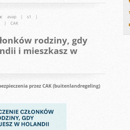
n
:
avap
|
s1
|
|
CAK
łonków rodziny, gdy
ndii i mieszkasz w
ubezpieczenia przez CAK (buitenlandregeling)