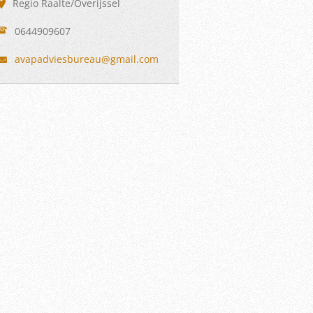
Regio Raalte/Overijssel
0644909607
avapadvi
esbureau
@gmail.c
om