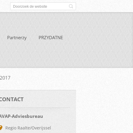
Partnerzy
PRZYDATNE
 2017
CONTACT
AVAP-Adviesbureau
Regio Raalte/Overijssel