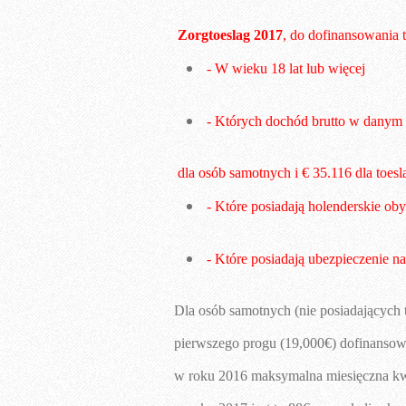
Zorgtoeslag 2017
, do dofinansowania 
 - W wieku 18 lat lub więcej
- Których dochód brutto w danym
dla osób 
samotnych i € 35.116 dla 
toesl
 - Które posiadają holenderskie o
Dla osób samotnych (nie posiadających 
pierwszego progu (19,000€) dofinansow
w roku 2016 maksymalna miesięczna kwo