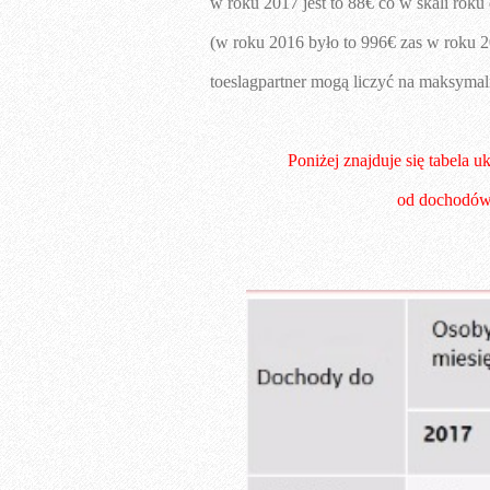
w roku 2017 jest to 88€ co w skali roku
(w roku 2016 było to 996€ zas w roku 
toeslagpartner mogą liczyć na maksymal
Poniżej znajduje się tabela 
od dochodów