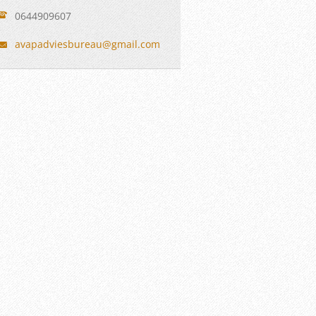
0644909607
avapadvi
esbureau
@gmail.c
om