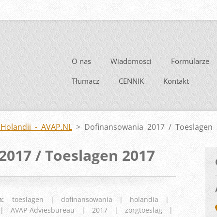
O nas
Wiadomosci
Formularze
Tłumacz
CENNIK
Kontakt
Holandii - AVAP.NL
>
Dofinansowania 2017 / Toeslagen
017 / Toeslagen 2017
n
:
toeslagen
|
dofinansowania
|
holandia
|
|
AVAP-Adviesbureau
|
2017
|
zorgtoeslag
|