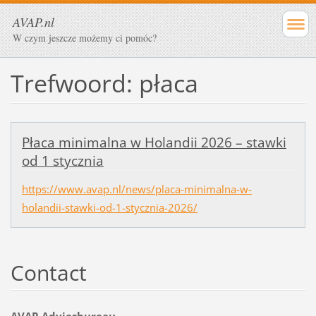
AVAP.nl
W czym jeszcze możemy ci pomóc?
Trefwoord: płaca
Płaca minimalna w Holandii 2026 – stawki
od 1 stycznia
https://www.avap.nl/news/placa-minimalna-w-
holandii-stawki-od-1-stycznia-2026/
Contact
AVAP-Adviesbureau