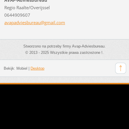
Regio Raalte/Overijssel
0644909607
avapadvi
esbureau
@gmail.c
om
Stworzono na potrzeby firmy Avap-Adviesbureau.
© 2013 - 2025 Wszystkie prawa zastrzeżone !.
Bekijk:
Mobiel
|
Desktop