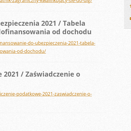
nik-zagraniczny-kwalifikujacy-sie-do-ulg/
zpieczenia 2021 / Tabela
 dofinansowania od dochodu
inansowanie-do-ubezpieczenia-2021-tabela-
nsowania-od-dochodu/
 2021 / Zaświadczenie o
liczenie-podatkowe-2021-zaswiadczenie-o-