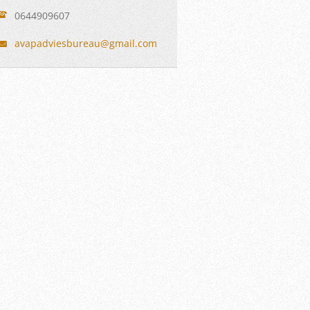
0644909607
avapadvi
esbureau
@gmail.c
om