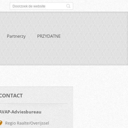
Partnerzy
PRZYDATNE
CONTACT
AVAP-Adviesbureau
Regio Raalte/Overijssel