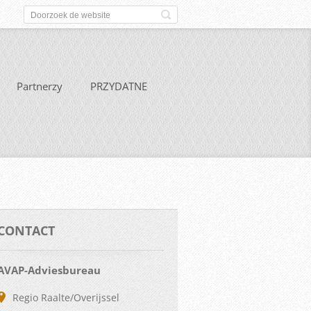
Partnerzy
PRZYDATNE
CONTACT
AVAP-Adviesbureau
Regio Raalte/Overijssel