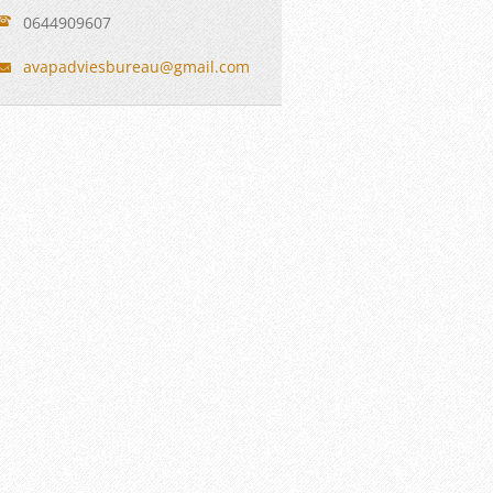
0644909607
avapadvi
esbureau
@gmail.c
om