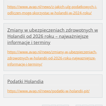
https://www.avap.nl/news/z-jakich-ulg-podatkowych-i-
odliczen-moge-skorzystac-w-holandii-w-2024-roku/
Zmiany w ubezpieczeniach zdrowotnych w
Holandii od 2026 roku – najważniejsze
informacje i terminy
https://www.avap.nl/news/zmiany-w-ubezpieczeniach-
zdrowotnych-w-holandii-od-2026-roku-najwazniejsze-
informacje-i-terminy/
Podatki Holandia
https://www.avap.nl/news/podatki-w-holandii-pit/