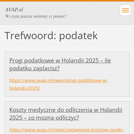
AVAP.nl
W czym jeszcze możemy ci pomóc?
Trefwoord: podatek
Progi podatkowe w Holandii 2025 – ile
podatku zaplacisz?
https://www.avap.nl/news/progi-podatkowe-w-
holandii-2025/
Koszty medyczne do odliczenia w Holandii
2025 – co mozna odliczyc?
https://www.avap.nl/news/zestawienie-kosztow-opieki-