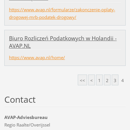
https://www.avap.nl/formularze/zakonczenie-oplaty-
drogowej-mrb-podatek-drogowy/
Biuro Rozliczeń Podatkowych w Holandii -
AVAP.NL
https://www.avap.nl/home/
<<
<
1
2
3
4
Contact
AVAP-Adviesbureau
Regio Raalte/Overijssel